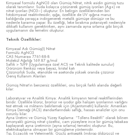
Kimyasal formülü AgNO3 olan Gümüş Nitrat, nitrik asidin gümüş tuzu
olarak tanımlanır. Suda kolayca çözünerek gümüş iyonları (Ag+) ve
nitrat iyonları (NO3–) oluşturur. En belirgin özelliklerinden biri
fotokimyasal reaktivitesidir; ışığa, özellikle de UV ışığına maruz
kaldığında yavaşça indirgenerek metalik gümüşe dönüşür ve bu
nedenle kararma yapar. Bu özelliği, leke bırakma potansiyeli nedeniyle
dikkatli kullanım gerektirirken, aynı zamanda ayna sırlama gibi birçok
uygulamanın da temelini oluşturur.
Teknik Özellikler:
Kimyasal Adı Gümüş(I) Nitrat
Formülü AgNO3
CAS Numarası 7761-88-8
Molekül Ağırlığı 169.87 g/mol
Saflık > %99 (Uygulamaya özel ACS ve Teknik kalitede sunulur)
Görünüm Renksiz veya beyaz, kristal katı
Çözünürlük Suda, etanolde ve asetonda yüksek oranda çözünür
Geniş Kullanım Alanları
Gümüş Nitrat’ın benzersiz özellikleri, onu birçok farklı alanda değerli
kılar:
Laboratuvar ve Analitik Kimya: Analitik kimyanın temel reaktiflerinden
biridir. Özellikle klorür, bromür ve iyodür gibi halojen iyonlarının varlığını
test etmek ve miktarını belirlemek için (Arjantometri) kullanılır. Amerikan
Kimya Derneği (ACS) standartlarındaki saflığı, hassas analizler için onu
zorunlu kılar.
Ayna Üretimi ve Gümüş Yüzey Kaplama: “Tollens Reaktifi” olarak bilinen
amonyaklı gümüş nitrat çözeltisi, cam yüzeylere ince bir gümüş tabakası
kaplayarak ayna üretiminin (ayna sırlama) temelini oluşturur. Bu,
elektrokaplama olmayan bir gümüşleme yöntemidir.
Tıp, Eczacılık ve Veterinerlik: Güçlü antiseptik (mikrop öldürücü) ve