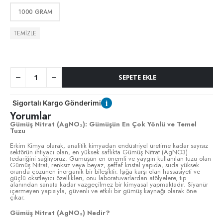
1000 GRAM
TEMIZLE
SEPETE EKLE
i
Sigortalı Kargo Gönderimi
Yorumlar
Gümüş Nitrat (AgNO₃): Gümüşün En Çok Yönlü ve Temel
Tuzu
Erkim Kimya olarak, analitik kimyadan endüstriyel üretime kadar sayısız
sektörün ihtiyacı olan, en yüksek saflıkta Gümüş Nitrat (AgNO3)
tedariğini sağlıyoruz. Gümüşün en önemli ve yaygın kullanılan tuzu olan
Gümüş Nitrat, renksiz veya beyaz, şeffaf kristal yapıda, suda yüksek
oranda çözünen inorganik bir bileşiktir. Işığa karşı olan hassasiyeti ve
güçlü oksitleyici özellikleri, onu laboratuvarlardan atölyelere, tıp
alanından sanata kadar vazgeçilmez bir kimyasal yapmaktadır. Siyanür
içermeyen yapısıyla, güvenli ve etkili bir gümüş kaynağı olarak öne
çıkar.
Gümüş Nitrat (AgNO₃) Nedir?