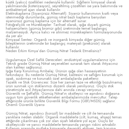
kostik (yakıcı) özellikleri nedeniyle kullanılır. Siğillerin kimyasal olarak
yakılmasında (koterizasyon), seyreltilmiş çözeltileri ise yara bakımında ve
antibakteriyel ajan olarak kullanılır.
Elektrokaplama (Siyanürsüz Alternatif): Siyanür kullanımının kısıtlı veya
istenmediği durumlarda, gümüş nitrat bazlı kaplama banyoları
siyanürsüz gümüş kaplama için bir alternatif sunar.
Fotoğrafçılık ve Mürekkepler: Tarihsel olarak, ışığa duyarlı gümüş
halojenürlerin (gümüş bromür gibi) üretiminde temel başlangıç
malzemesiydi. Ayrıca kalıcı ve silinmez mürekkeplerin formülasyonunda
da yer alır.
Kimyasal Sentez: Organik ve inorganik kimyada diğer gümüş
bileşiklerinin üretiminde bir başlangıç materyali (prekürsör) olarak
kullanılır.
Neden Erkim Kimya’dan Gümüş Nitrat Tedarik Etmelisiniz?
Uygulamaya Özel Saflık Dereceleri: endüstriyel uygulamalarınız için
Teknik grade Gümüş Nitrat seçenekleri sunarak tam olarak ihtiyacınız
olan kaliteyi sağlıyoruz.
Işığa Karşı Korunmuş Ambalaj: Ürünün ışığa olan hassasiyetinin
farkındayız. Bu nedenle Gümüş Nitrat, kalitesini ve saflığını korumak için
opak, sızdırmaz ve korunaklı özel ambalajlarda paketlenir.
Tazelik ve Stok Güvencesi: Size her zaman taze ve etkinliği bozulmamış
ürün sunmak için stoklarımızı düzenli olarak yeniliyoruz. Güçlü stok
yönetimiyle acil ihtiyaçlarınıza dahi anında cevap veriyoruz.
Güvenlik ve Şeffaflık: Gümüş Nitrat’ın oksitleyici ve aşındırıcı doğasına
uygun tüm güvenlik etiketlemeleri ambalajlarımızda mevcuttur. Talep
ettiğinizde ürünle birlikte Güvenlik Bilgi Formu (GBF/MSDS) sağlanır.
Önemli Güvenlik Uyarısı
Gümüş Nitrat, aşındırıcı (korozif) bir maddedir ve cilt ile temasında
yanıklara neden olabilir. Organik maddelerle (cilt, kumaş, ahşap) temas
ettiğinde çıkarılması çok zor olan siyah lekelere yol açar. Güçlü bir
oksitleyicidir ve yanıcı maddelerle temasında yangın riskini artırabilir.
Kullanım sırasında mutlaka kimyasala dayanıklı eldiven, tam koruma