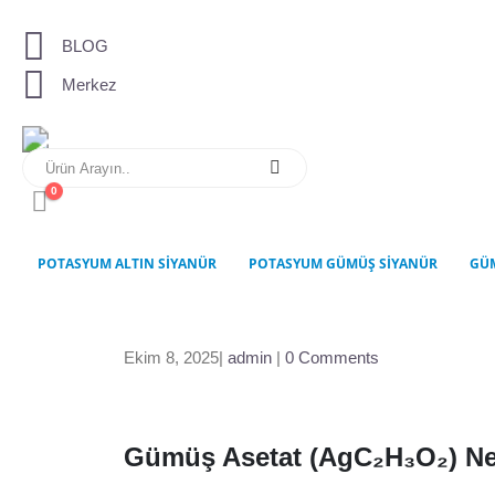
BLOG
Merkez
0
POTASYUM ALTIN SIYANÜR
POTASYUM GÜMÜŞ SIYANÜR
GÜ
Ekim 8, 2025
admin
0 Comments
Gümüş Asetat (AgC₂H₃O₂) Ne