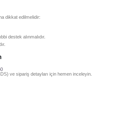
a dikkat edilmelidir:
bi destek alınmalıdır.
ır.
n
50
DS) ve sipariş detayları için hemen inceleyin.