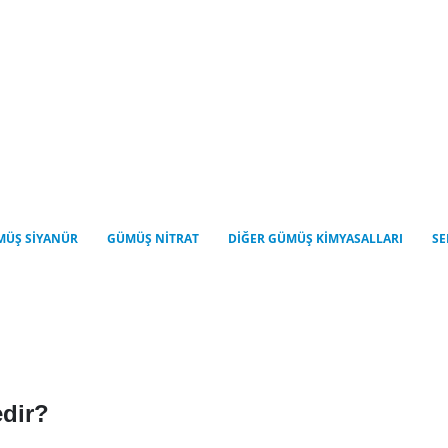
MÜŞ SIYANÜR
GÜMÜŞ NITRAT
DIĞER GÜMÜŞ KIMYASALLARI
SE
dir?