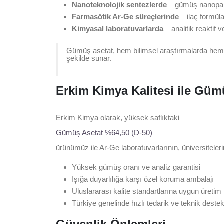
Nanoteknolojik sentezlerde
– gümüş nanopar
Farmasötik Ar-Ge süreçlerinde
– ilaç formüla
Kimyasal laboratuvarlarda
– analitik reaktif v
Gümüş asetat, hem bilimsel araştırmalarda hem d
şekilde sunar.
Erkim Kimya Kalitesi ile Güm
Erkim Kimya olarak, yüksek saflıktaki
Gümüş Asetat %64,50 (D-50)
ürünümüz ile Ar-Ge laboratuvarlarının, üniversiteleri
Yüksek gümüş oranı ve analiz garantisi
Işığa duyarlılığa karşı özel koruma ambalajı
Uluslararası kalite standartlarına uygun üretim
Türkiye genelinde hızlı tedarik ve teknik deste