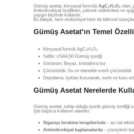
Gümüş asetat, kimyasal formülü
AgC₂H₃O₂
olan, 
Antimikrobiyal özellikleri, yüksek reaktivitesi ve ışığ
yaygın biçimde kullanılır.
Bu bileşik, hem endüstriyel hem de bilimsel süreçl
Gümüş Asetat’ın Temel Özelli
Kimyasal formül: AgC₂H₃O₂
Saflık: ≥%64,50 Gümüş içeriği
Görünüm: Beyaz, kristalimsi toz
Çözünürlük: Su ve etanolde sınırlı çözünürlük
Depolama: Işıktan korunarak, serin ve kuru or
Gümüş Asetat Nerelerde Kulla
Gümüş asetat, sahip olduğu iyonik gümüş özelliği say
İşte başlıca kullanım alanları:
Sigarayı bırakma terapilerinde
– acı tat etkis
Antimikrobiyal kaplamalarda
– yüzeylerin ba