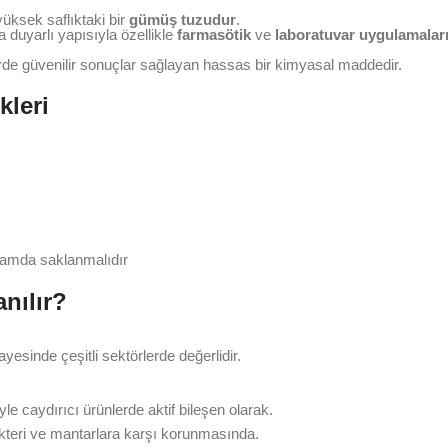
yüksek saflıktaki bir
gümüş tuzudur
.
a duyarlı yapısıyla özellikle
farmasötik
ve
laboratuvar uygulamalar
erde güvenilir sonuçlar sağlayan hassas bir kimyasal maddedir.
kleri
tamda saklanmalıdır
nılır?
esinde çeşitli sektörlerde değerlidir.
iyle caydırıcı ürünlerde aktif bileşen olarak.
kteri ve mantarlara karşı korunmasında.