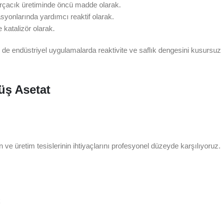
çacık üretiminde öncü madde olarak.
syonlarında yardımcı reaktif olarak.
e katalizör olarak.
e endüstriyel uygulamalarda reaktivite ve saflık dengesini kusursuz
üş Asetat
n ve üretim tesislerinin ihtiyaçlarını profesyonel düzeyde karşılıyoruz.
k