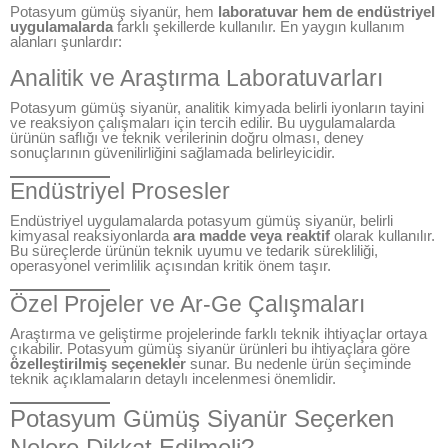
Potasyum gümüş siyanür, hem
laboratuvar hem de endüstriyel
uygulamalarda
farklı şekillerde kullanılır. En yaygın kullanım
alanları şunlardır:
Analitik ve Araştırma Laboratuvarları
Potasyum gümüş siyanür, analitik kimyada belirli iyonların tayini
ve reaksiyon çalışmaları için tercih edilir. Bu uygulamalarda
ürünün saflığı ve teknik verilerinin doğru olması, deney
sonuçlarının güvenilirliğini sağlamada belirleyicidir.
Endüstriyel Prosesler
Endüstriyel uygulamalarda potasyum gümüş siyanür, belirli
kimyasal reaksiyonlarda
ara madde veya reaktif
olarak kullanılır.
Bu süreçlerde ürünün teknik uyumu ve tedarik sürekliliği,
operasyonel verimlilik açısından kritik önem taşır.
Özel Projeler ve Ar-Ge Çalışmaları
Araştırma ve geliştirme projelerinde farklı teknik ihtiyaçlar ortaya
çıkabilir. Potasyum gümüş siyanür ürünleri bu ihtiyaçlara göre
özelleştirilmiş seçenekler
sunar. Bu nedenle ürün seçiminde
teknik açıklamaların detaylı incelenmesi önemlidir.
Potasyum Gümüş Siyanür Seçerken
Nelere Dikkat Edilmeli?