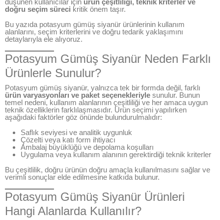
düşünen kullanıcılar için
ürün çeşitliliği, teknik kriterler ve
doğru seçim süreci
kritik önem taşır.
Bu yazıda potasyum gümüş siyanür ürünlerinin kullanım
alanlarını, seçim kriterlerini ve doğru tedarik yaklaşımını
detaylarıyla ele alıyoruz.
Potasyum Gümüş Siyanür Neden Farklı
Ürünlerle Sunulur?
Potasyum gümüş siyanür, yalnızca tek bir formda değil, farklı
ürün varyasyonları ve paket seçenekleriyle
sunulur. Bunun
temel nedeni, kullanım alanlarının çeşitliliği ve her amaca uygun
teknik özelliklerin farklılaşmasıdır. Ürün seçimi yapılırken
aşağıdaki faktörler göz önünde bulundurulmalıdır:
Saflık seviyesi ve analitik uygunluk
Çözelti veya katı form ihtiyacı
Ambalaj büyüklüğü ve depolama koşulları
Uygulama veya kullanım alanının gerektirdiği teknik kriterler
Bu çeşitlilik, doğru ürünün doğru amaçla kullanılmasını sağlar ve
verimli sonuçlar elde edilmesine katkıda bulunur.
Potasyum Gümüş Siyanür Ürünleri
Hangi Alanlarda Kullanılır?